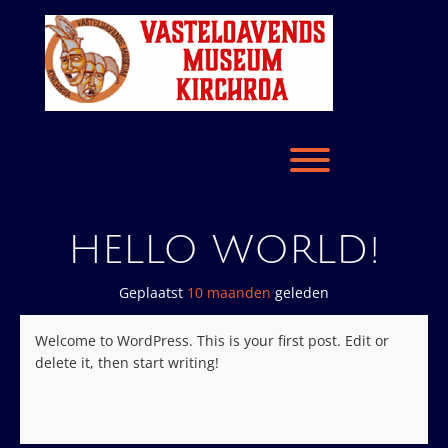
Ga
naar
de
inhoud
Toggle de zicht
HELLO WORLD!
Geplaatst
10 maanden
geleden
Welcome to WordPress. This is your first post. Edit or
delete it, then start writing!