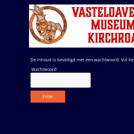
Ga
naar
de
inhoud
De inhoud is beveiligd met een wachtwoord. Vul h
Wachtwoord:
Enter