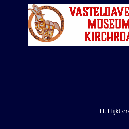
Ga
naar
de
inhoud
Het lijkt 